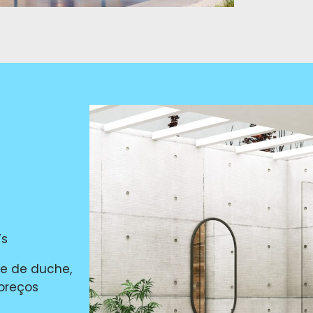
’s
se de duche,
 preços