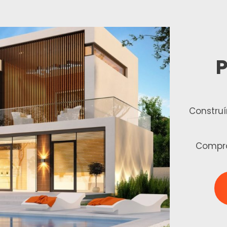
P
Constru
Compr